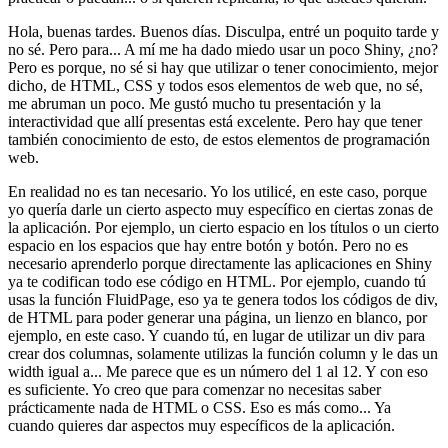
Hola, buenas tardes.
Buenos días.
Disculpa, entré un poquito tarde y
no sé.
Pero para...
A mí me ha dado miedo usar un poco Shiny, ¿no?
Pero es porque, no sé si hay que utilizar
o tener conocimiento, mejor
dicho, de HTML, CSS
y todos esos elementos de web que, no sé,
me abruman un poco.
Me gustó mucho tu presentación
y la
interactividad que allí presentas está excelente.
Pero hay que tener
también conocimiento de esto,
de estos elementos de programación
web.
En realidad no es tan necesario.
Yo los utilicé, en este caso,
porque
yo quería darle un cierto aspecto muy específico
en ciertas zonas de
la aplicación.
Por ejemplo, un cierto espacio en los títulos
o un cierto
espacio en los espacios que hay entre botón y botón.
Pero no es
necesario aprenderlo
porque directamente las aplicaciones en Shiny
ya te codifican todo ese código en HTML.
Por ejemplo, cuando tú
usas la función FluidPage,
eso ya te genera todos los códigos de div,
de HTML
para poder generar una página, un lienzo en blanco, por
ejemplo, en este caso.
Y cuando tú, en lugar de utilizar un div para
crear dos columnas,
solamente utilizas la función column
y le das un
width igual a...
Me parece que es un número del 1 al 12.
Y con eso
es suficiente.
Yo creo que para comenzar no necesitas saber
prácticamente nada de HTML o CSS.
Eso es más como...
Ya
cuando quieres dar aspectos muy específicos de la aplicación.