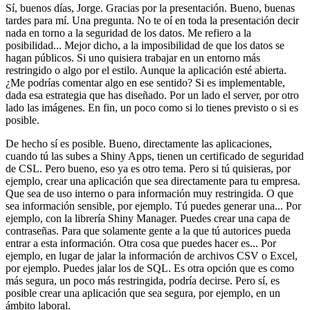
Sí, buenos días, Jorge.
Gracias por la presentación.
Bueno, buenas
tardes para mí.
Una pregunta.
No te oí en toda la presentación decir
nada en torno a la seguridad de los datos.
Me refiero a la
posibilidad...
Mejor dicho, a la imposibilidad de que los datos se
hagan públicos.
Si uno quisiera trabajar en un entorno más
restringido o algo por el estilo.
Aunque la aplicación esté abierta.
¿Me podrías comentar algo en ese sentido?
Si es implementable,
dada esa estrategia que has diseñado.
Por un lado el server, por otro
lado las imágenes.
En fin, un poco como si lo tienes previsto o si es
posible.
De hecho sí es posible.
Bueno, directamente las aplicaciones,
cuando tú las subes a Shiny Apps,
tienen un certificado de seguridad
de CSL.
Pero bueno, eso ya es otro tema.
Pero si tú quisieras, por
ejemplo, crear una aplicación que sea directamente para tu empresa.
Que sea de uso interno o para información muy restringida.
O que
sea información sensible, por ejemplo.
Tú puedes generar una...
Por
ejemplo, con la librería Shiny Manager.
Puedes crear una capa de
contraseñas.
Para que solamente gente a la que tú autorices pueda
entrar a esta información.
Otra cosa que puedes hacer es...
Por
ejemplo, en lugar de jalar la información de archivos CSV o Excel,
por ejemplo.
Puedes jalar los de SQL.
Es otra opción que es como
más segura, un poco más restringida, podría decirse.
Pero sí, es
posible crear una aplicación que sea segura, por ejemplo, en un
ámbito laboral.