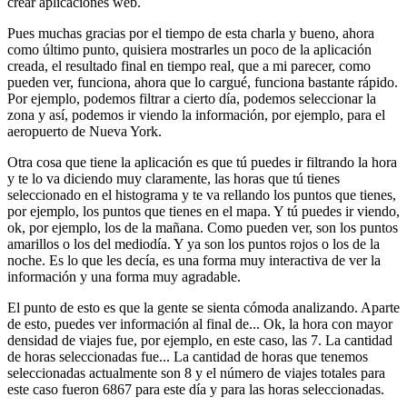
crear aplicaciones web.
Pues muchas gracias por el tiempo de esta charla
y bueno, ahora
como último punto,
quisiera mostrarles un poco de la aplicación
creada,
el resultado final en tiempo real,
que a mi parecer, como
pueden ver, funciona,
ahora que lo cargué, funciona bastante rápido.
Por ejemplo, podemos filtrar a cierto día,
podemos seleccionar la
zona y así,
podemos ir viendo la información,
por ejemplo, para el
aeropuerto de Nueva York.
Otra cosa que tiene la aplicación
es que tú puedes ir filtrando la hora
y te lo va diciendo muy claramente,
las horas que tú tienes
seleccionado en el histograma
y te va rellando los puntos que tienes,
por ejemplo,
los puntos que tienes en el mapa.
Y tú puedes ir viendo,
ok,
por ejemplo, los de la mañana.
Como pueden ver, son los puntos
amarillos o los del mediodía.
Y ya son los puntos rojos o los de la
noche.
Es lo que les decía, es una forma muy interactiva de ver la
información
y una forma muy agradable.
El punto de esto es que la gente se sienta cómoda analizando.
Aparte
de esto, puedes ver información al final de...
Ok, la hora con mayor
densidad de viajes fue,
por ejemplo, en este caso, las 7.
La cantidad
de horas seleccionadas fue...
La cantidad de horas que tenemos
seleccionadas actualmente son 8
y el número de viajes totales para
este caso fueron 6867 para este día
y para las horas seleccionadas.