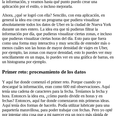
la información,
y veamos hasta qué punto puedo crear una
aplicación por el estilo, o incluso mejorarla.
Ahora, ¿qué se logró con ella?
Sencillo, con esta aplicación, en
general la idea era crear un programa que pudiera visualizar
absolutamente todos los datos de Uber en la ciudad de Nueva York
durante un mes entero.
La idea era que tú pudieras filtrar la
información por día,
que pudieras visualizar ciertas zonas,
e incluso
que pudieras visualizar ciertas horas del día.
Esto para que fuera
como una forma muy interactiva y muy sencilla de entender
más o
menos cuáles son las horas de mayor densidad de viajes en Uber,
por ejemplo, las zonas con mayor densidad,
esto lo puedes ver muy
sencillamente en un mapa,
lo puedes ver en una gráfica de barras, en
un histograma por ejemplo.
Primer reto: procesamiento de los datos
Y aquí fue donde comenzó el primer reto.
Porque cuando yo
descargué la información, eran como 600 mil observaciones.
Aquí
tenía una cadena de caracteres para la fecha.
Teníamos la fecha y
hora.
Entonces la idea era, ¿cómo puedo dividir en horas y en
fechas?
Entonces, aquí fue donde comenzaron mis primeras ideas.
Aquí tenía dos formas de hacerlo.
Podía utilizar lubricate para una
paquetería maravillosa,
para poder trabajar con fechas.
Pero yo opté
por intentar otra cosa que a mi parecer era un poco más rápida de