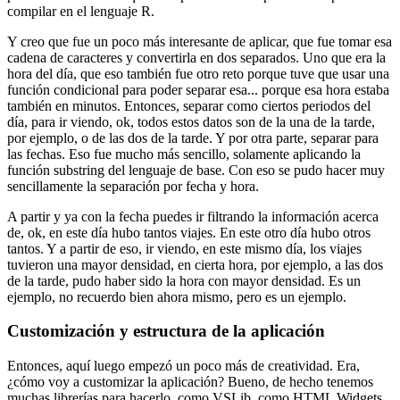
compilar en el lenguaje R.
Y creo que fue un poco más interesante de aplicar,
que fue tomar esa
cadena de caracteres y convertirla en dos separados.
Uno que era la
hora del día,
que eso también fue otro reto porque tuve que usar una
función condicional
para poder separar esa...
porque esa hora estaba
también en minutos.
Entonces, separar como ciertos periodos del
día,
para ir viendo, ok, todos estos datos son de la una de la tarde,
por ejemplo,
o de las dos de la tarde.
Y por otra parte, separar para
las fechas.
Eso fue mucho más sencillo,
solamente aplicando la
función substring del lenguaje de base.
Con eso se pudo hacer muy
sencillamente la separación por fecha y hora.
A partir y ya con la fecha puedes ir filtrando la información acerca
de,
ok, en este día hubo tantos viajes.
En este otro día hubo otros
tantos.
Y a partir de eso, ir viendo, en este mismo día,
los viajes
tuvieron una mayor densidad,
en cierta hora, por ejemplo, a las dos
de la tarde,
pudo haber sido la hora con mayor densidad.
Es un
ejemplo, no recuerdo bien ahora mismo, pero es un ejemplo.
Customización y estructura de la aplicación
Entonces, aquí luego empezó un poco más de creatividad.
Era,
¿cómo voy a customizar la aplicación?
Bueno, de hecho tenemos
muchas librerías para hacerlo,
como VSLib, como HTML Widgets,