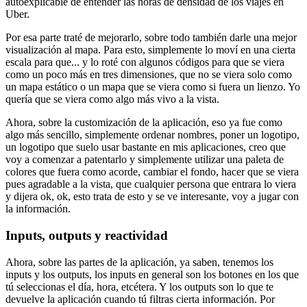
autoexplicable
de entender las horas de densidad de los viajes en
Uber.
Por esa parte traté de mejorarlo,
sobre todo también darle una mejor
visualización al mapa.
Para esto, simplemente lo moví en una cierta
escala para que...
y lo roté con algunos códigos
para que se viera
como un poco más en tres dimensiones,
que no se viera solo como
un mapa estático
o un mapa que se viera como si fuera un lienzo.
Yo
quería que se viera como algo más vivo a la vista.
Ahora, sobre la customización de la aplicación,
eso ya fue como
algo más sencillo,
simplemente ordenar nombres, poner un logotipo,
un logotipo que suelo usar bastante en mis aplicaciones,
creo que
voy a comenzar a patentarlo
y simplemente utilizar una paleta de
colores
que fuera como acorde, cambiar el fondo,
hacer que se viera
pues agradable a la vista,
que cualquier persona que entrara lo viera
y dijera
ok, ok, esto trata de esto y se ve interesante,
voy a jugar con
la información.
Inputs, outputs y reactividad
Ahora, sobre las partes de la aplicación,
ya saben, tenemos los
inputs y los outputs,
los inputs en general son los botones
en los que
tú seleccionas el día, hora, etcétera.
Y los outputs son lo que te
devuelve la aplicación
cuando tú filtras cierta información.
Por