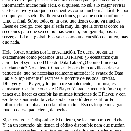
información mucho más fácil,
o si quieres, no sé, a lo mejor revisar
cierto archivo
y eso que lo encuentres como mucho más fácil.
Es por
eso que yo la suelo dividir en secciones,
para que no te confundas
tanto al final.
Sobre todo, en tu caso que tienes como ya muchas
líneas de código,
creo que sí sería muy útil que la dividas como en
secciones
para que sea como más sencillo, por ejemplo, pasar al
server,
al UI o al global.
Eso ya es como una cuestión de orden, más
que nada.
Hola, Jorge, gracias por la presentación.
Te quería preguntar
exactamente cómo podemos usar DTPlayer.
¿Necesitamos que
aprender el syntax de DT o de Data Table?
¿O cómo funciona
exactamente? No entendí. Gracias.
Eso es lo maravilloso de esa
paquetería,
que no necesitas realmente aprender la syntax de Data
Table.
Simplemente tú escribes el nombre de las dos librerías,
DPlayer y DTPlayer,
y lo que hace simplemente, la última,
es
enmascarar las funciones de DPlayer.
Y prácticamente lo único que
tienes que hacer
es escribir las mismas funciones de DPlayer,
y con
eso te va a aumentar la velocidad
cuando tú decidas filtrar la
información o trabajar con la información.
Eso es lo que me agrada
mucho de esa paquetería, de hecho.
Sí, el código está disponible.
Si quieren, se los comparto en el chat.
Y, en un segundo, ahí tienen el código disponible
para que puedan
practicar o puedan...
o si quieren replicarla, lo que ustedes quieran.