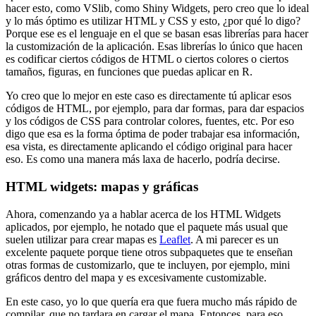
hacer esto,
como VSlib, como Shiny Widgets,
pero creo que lo ideal
y lo más óptimo es utilizar HTML y CSS
y esto, ¿por qué lo digo?
Porque ese es el lenguaje en el que se basan esas librerías
para hacer
la customización de la aplicación.
Esas librerías lo único que hacen
es codificar ciertos códigos de HTML
o ciertos colores o ciertos
tamaños, figuras,
en funciones que puedas aplicar en R.
Yo creo que lo mejor en este caso es directamente tú
aplicar esos
códigos de HTML, por ejemplo,
para dar formas, para dar espacios
y los códigos de CSS para controlar colores, fuentes, etc.
Por eso
digo que esa es la forma óptima de poder trabajar esa información,
esa vista, es directamente aplicando el código original para hacer
eso.
Es como una manera más laxa de hacerlo, podría decirse.
HTML widgets: mapas y gráficas
Ahora, comenzando ya a hablar acerca de los HTML Widgets
aplicados,
por ejemplo, he notado que el paquete más usual que
suelen utilizar
para crear mapas es
Leaflet
.
A mi parecer es un
excelente paquete porque tiene otros subpaquetes
que te enseñan
otras formas de customizarlo,
que te incluyen, por ejemplo, mini
gráficos dentro del mapa
y es excesivamente customizable.
En este caso, yo lo que quería era que fuera mucho más rápido de
compilar,
que no tardara en cargar el mapa.
Entonces, para eso