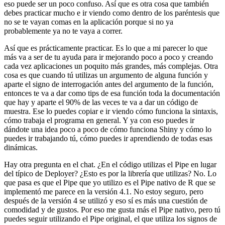
eso puede ser un poco confuso.
Así que es otra cosa que también
debes practicar mucho
e ir viendo como dentro de los paréntesis que
no se te vayan comas en la aplicación
porque si no ya
probablemente ya no te vaya a correr.
Así que es prácticamente practicar.
Es lo que a mi parecer lo que
más va a ser de tu ayuda para ir mejorando poco a poco
y creando
cada vez aplicaciones un poquito más grandes, más complejas.
Otra
cosa es que cuando tú utilizas un argumento de alguna función
y
aparte el signo de interrogación antes del argumento de la función,
entonces te va a dar como tips de esa función toda la documentación
que hay
y aparte el 90% de las veces te va a dar un código de
muestra.
Ese lo puedes copiar e ir viendo cómo funciona la sintaxis,
cómo trabaja el programa en general.
Y ya con eso puedes ir
dándote una idea poco a poco de cómo funciona Shiny
y cómo lo
puedes ir trabajando tú, cómo puedes ir aprendiendo de todas esas
dinámicas.
Hay otra pregunta en el chat.
¿En el código utilizas el Pipe en lugar
del típico de Deployer?
¿Esto es por la librería que utilizas?
No.
Lo
que pasa es que el Pipe que yo utilizo es el Pipe nativo de R
que se
implementó me parece en la versión 4.1.
No estoy seguro, pero
después de la versión 4 se utilizó
y eso sí es más una cuestión de
comodidad y de gustos.
Por eso me gusta más el Pipe nativo,
pero tú
puedes seguir utilizando el Pipe original,
el que utiliza los signos de