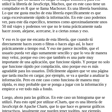
utilicé la librería de JavaScript, Macbox,
que en este caso tiene un
compilador en R que se llama Macboxer.
Es una librería buenísima.
Lo que me gusta mucho de esta librería específicamente
es que
carga excesivamente rápido la información.
En este caso podemos
ver, para este día específico,
tenemos como aproximadamente unos
50 mil viajes
y podemos ver que no le toma prácticamente nada
hacer zoom,
alejarse, acercarse, ir a ciertas zonas y eso.
Y eso es lo que me encanta de esta librería,
que cuando tú
directamente haces zoom o filtras o haces algo así,
lo hace
prácticamente a tiempo real.
Y eso me parece increíble,
que el
usuario pueda ver algo sumamente sencillo
y que lo vea de manera
muy veloz,
porque eso creo que también es una parte muy
importante de una aplicación,
que funcione rápido.
Y porque no solo
que funcione rápido por compilación,
sino porque eso es más
agradable para los usuarios.
Difícilmente alguien que ve una página
que tarda mucho en cargar, por ejemplo,
se va a quedar a analizar la
información.
Pero en este caso como funciona de manera muy
rápida,
es muy probable que se ponga a jugar con la información
y
empiece a ver todo más a fondo.
Luego, ahora para las gráficas.
En este caso un histograma que se
utilizó.
Para esto opté por utilizar eCharts,
que es una librería de
JavaScript de Apache Charts,
que lo que hace es generar gráficos
interactivos,
igualmente que pueden tener tooltips, por ejemplo,