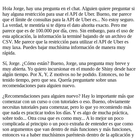
Hola Jorge, hay una pregunta en el chat.
Alguien quiere preguntar si
hay alguna restricción para usar el API de Uber.
Bueno, me parece
que el límite de consultas para la API de Uber es...
No estoy seguro.
La verdad, te mentiría si te dijera el dato ahorita exacto.
Pero me
parece que es de 100.000 por día, creo.
Sin embargo, para el uso de
esta aplicación, la información la terminé bajando de un archivo de
CSV.
Me parece que la restricción para utilizar el API de Uber es
muy laxa.
Puedes bajar muchísima información de manera muy
rápida.
Sí, Jorge.
¿Cómo están?
Bueno, Jorge, una pregunta muy breve y
muy abierta.
Yo quiero incursionar en el mundo de Shiny desde hace
algún tiempo.
Por X, Y, Z motivos no he podido.
Entonces, no he
tenido tiempo, pero que sea.
Quería preguntarte sobre unas
recomendaciones para alguien nuevo.
¿Recomendaciones para alguien nuevo?
Hay lo importante más que
comenzar con un curso o con tutoriales o eso.
Bueno, obviamente
necesitas tutoriales para comenzar,
pero lo que yo recomiendo más
que nada es practicar todos los días.
Y es algo de mucha práctica,
sobre todo...
Otra cosa que es como muy...
A lo mejor un poco
complicada al principio o un poco extraña de entender
es que como
son argumentos que van dentro de más funciones y más funciones,
entonces va a haber muchísimos paréntesis dentro de la aplicación
y