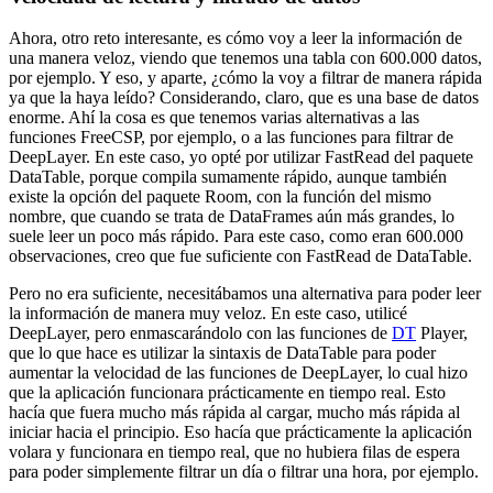
Ahora, otro reto interesante,
es cómo voy a leer la información de
una manera veloz,
viendo que tenemos una tabla con 600.000 datos,
por ejemplo.
Y eso, y aparte, ¿cómo la voy a filtrar de manera rápida
ya que la haya leído?
Considerando, claro, que es una base de datos
enorme.
Ahí la cosa es que tenemos varias alternativas a las
funciones FreeCSP, por ejemplo,
o a las funciones para filtrar de
DeepLayer.
En este caso, yo opté por utilizar FastRead del paquete
DataTable,
porque compila sumamente rápido,
aunque también
existe la opción del paquete Room,
con la función del mismo
nombre,
que cuando se trata de DataFrames aún más grandes,
lo
suele leer un poco más rápido.
Para este caso, como eran 600.000
observaciones,
creo que fue suficiente con FastRead de DataTable.
Pero no era suficiente, necesitábamos una alternativa
para poder leer
la información de manera muy veloz.
En este caso, utilicé
DeepLayer,
pero enmascarándolo con las funciones de
DT
Player,
que lo que hace es utilizar la sintaxis de DataTable
para poder
aumentar la velocidad de las funciones de DeepLayer,
lo cual hizo
que la aplicación funcionara prácticamente en tiempo real.
Esto
hacía que fuera mucho más rápida al cargar,
mucho más rápida al
iniciar hacia el principio.
Eso hacía que prácticamente la aplicación
volara
y funcionara en tiempo real,
que no hubiera filas de espera
para poder simplemente filtrar un día
o filtrar una hora, por ejemplo.