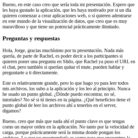
Bueno, en este caso creo que sería toda mi presentación.
Espero que
les haya gustado la aplicación,
que les haya motivado por si un día
quieren comenzar
a crear aplicaciones web,
o si quieren adentrarse
en este mundo de la visualización de datos,
que creo que es muy
maravilloso
y que tiene un potencial prácticamente ilimitado.
Preguntas y respuestas
Hola, Jorge, gracias muchísimo por tu presentación.
Nada más
quería, de parte de Rachel,
es poder decir a los participantes si
quieren poner una pregunta en Slido,
que Rachel ya puso el URL en
el chat,
pero también si querían quitar el mute,
pueden hablar y
preguntarte a ti directamente.
Este es relativamente grande,
pero lo que hago yo para leer todos
mis archivos,
los subo a la aplicación y los leo al principio.
Nunca
he usado un punto global.
¿Dónde puedo encontrar, no sé,
tutoriales?
No sé si tú tienes en tu página.
¿Qué beneficios tiene el
punto global de leer los archivos ahí
a tenerlos en el server,
digamos?
Bueno, creo que más que nada ahí el punto clave
es que tengas
como un mayor orden en la aplicación.
No tanto por la velocidad de
carga,
porque prácticamente será la misma donde pongan los
archivos.
Lo que yo recomendaría es como para que encuentres la