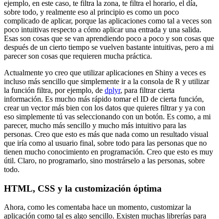
ejemplo, en este caso, te filtra la zona,
te filtra el horario, el día,
sobre todo,
y realmente eso al principio es como un poco
complicado de aplicar,
porque las aplicaciones como tal a veces son
poco intuitivas
respecto a cómo aplicar una entrada y una salida.
Esas son cosas que se van aprendiendo poco a poco
y son cosas que
después de un cierto tiempo
se vuelven bastante intuitivas,
pero a mi
parecer son cosas que requieren mucha práctica.
Actualmente yo creo que utilizar aplicaciones en Shiny
a veces es
incluso más sencillo
que simplemente ir a la consola de R
y utilizar
la función filtra, por ejemplo, de
dplyr
,
para filtrar cierta
información.
Es mucho más rápido tomar el ID de cierta función,
crear un vector más bien con los datos que quieres filtrar
y ya con
eso simplemente tú vas seleccionando con un botón.
Es como, a mi
parecer, mucho más sencillo
y mucho más intuitivo para las
personas.
Creo que esto es más que nada como un resultado visual
que iría como al usuario final,
sobre todo para las personas
que no
tienen mucho conocimiento en programación.
Creo que esto es muy
útil.
Claro, no programarlo, sino mostrárselo a las personas, sobre
todo.
HTML, CSS y la customización óptima
Ahora, como les comentaba hace un momento,
customizar la
aplicación como tal es algo sencillo.
Existen muchas librerías para