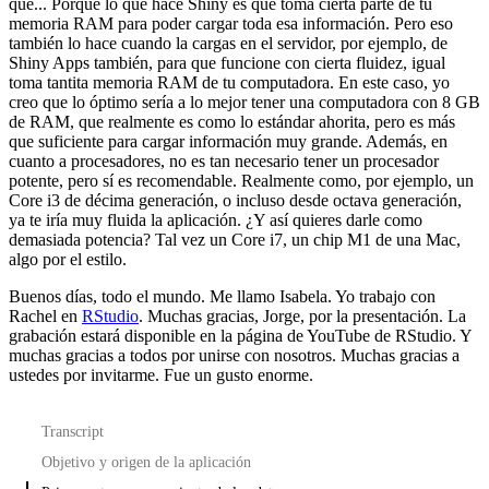
que...
Porque lo que hace Shiny es que toma cierta parte de tu
memoria RAM
para poder cargar toda esa información.
Pero eso
también lo hace cuando la cargas en el servidor, por ejemplo, de
Shiny Apps también,
para que funcione con cierta fluidez,
igual
toma tantita memoria RAM de tu computadora.
En este caso, yo
creo que lo óptimo sería a lo mejor tener una computadora con 8 GB
de RAM,
que realmente es como lo estándar ahorita,
pero es más
que suficiente para cargar información muy grande.
Además, en
cuanto a procesadores, no es tan necesario tener un procesador
potente,
pero sí es recomendable.
Realmente como, por ejemplo, un
Core i3 de décima generación,
o incluso desde octava generación,
ya te iría muy fluida la aplicación.
¿Y así quieres darle como
demasiada potencia?
Tal vez un Core i7, un chip M1 de una Mac,
algo por el estilo.
Buenos días, todo el mundo.
Me llamo Isabela.
Yo trabajo con
Rachel en
RStudio
.
Muchas gracias, Jorge, por la presentación.
La
grabación estará disponible en la página de YouTube de RStudio.
Y
muchas gracias a todos por unirse con nosotros.
Muchas gracias a
ustedes por invitarme.
Fue un gusto enorme.
Transcript
Objetivo y origen de la aplicación