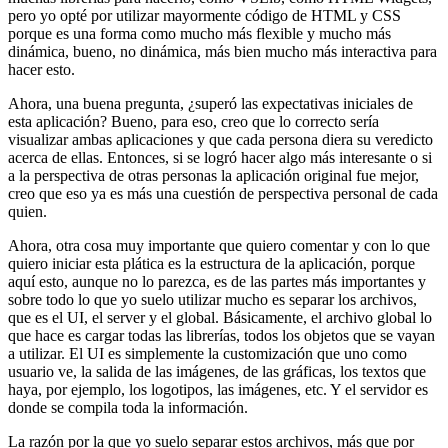
pero yo opté por utilizar mayormente código de HTML y CSS
porque es una forma como mucho más flexible
y mucho más
dinámica, bueno, no dinámica,
más bien mucho más interactiva para
hacer esto.
Ahora, una buena pregunta, ¿superó las expectativas iniciales de
esta aplicación?
Bueno, para eso, creo que lo correcto sería
visualizar ambas aplicaciones
y que cada persona diera su veredicto
acerca de ellas.
Entonces, si se logró hacer algo más interesante
o si
a la perspectiva de otras personas
la aplicación original fue mejor,
creo que eso ya es más una cuestión de perspectiva personal de cada
quien.
Ahora, otra cosa muy importante que quiero comentar
y con lo que
quiero iniciar esta plática es la estructura de la aplicación,
porque
aquí esto, aunque no lo parezca, es de las partes más importantes
y
sobre todo lo que yo suelo utilizar mucho es separar los archivos,
que es el UI, el server y el global.
Básicamente, el archivo global lo
que hace es cargar todas las librerías,
todos los objetos que se vayan
a utilizar.
El UI es simplemente la customización que uno como
usuario ve,
la salida de las imágenes, de las gráficas,
los textos que
haya, por ejemplo, los logotipos, las imágenes, etc.
Y el servidor es
donde se compila toda la información.
La razón por la que yo suelo separar estos archivos,
más que por