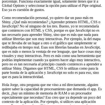
porcentaje.
Funciona exactamente igual, solamente tienes que ir a
Global Options
y seleccionar la opción para utilizar el Pipe original.
Eso ya es cuestión de gustos.
Como recomendación personal, yo quiero dar un paso más en
Shiny.
¿Qué más recomiendas? ¿Aprender primero HTML, CSS o
JavaScript?
No sé ninguno de los tres.
Bueno, yo te recomendaría
que comiences con HTML y CSS,
porque es que JavaScript no es
tan necesario para aprender Shiny,
sino que es más que nada para
utilizar librerías que son muy interactivas.
Por ejemplo, la del mapa
que te llevaba de un lugar a otro
o el gráfico que simplemente se
redibujaba en tiempo real.
Esas son librerías basadas en JavaScript,
que es más o menos la ventaja de ese lenguaje,
que hace cosas muy
visuales y muy interactivas.
Pero es más como una herramienta que
podrías implementar
cuando ya quieres hacer algo muy interactivo,
pero no es tan necesaria al principio cuando comiences a aprender a
utilizar Shiny.
Digamos que HTML, CSS lo utilizas como para la
parte bonita de la aplicación
y JavaScript no solo es para eso, sino
que es para la interactividad.
Hola Jorge, otra pregunta que me vino a mí directamente,
alguien
quiere saber la capacidad de procesamiento que demanda el app.
Es
decir, ¿hay un mínimo de memoria de RAM o un procesador
especialmente que necesitas?
Eso creo que ya depende un poco del
contexto de la aplicación.
Por ejemplo, si utilices una aplicación