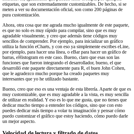
etiquetas, que son extremadamente customizables.
De hecho, si se
meten a ver su documentación oficial,
son como 200 páginas de
pura customización.
Ahora, otra cosa que me agrada mucho igualmente de este paquete,
es que no solo es muy rápido para compilar,
sino que es muy
agradable visualmente,
y creo que además tiene códigos muy
sencillos de comprender.
Por ejemplo, para inicializar un gráfico
utiliza la función eCharts,
y con eso ya simplemente escribes eLine,
por ejemplo,
para hacer una línea, o eBar para hacer un gráfico de
barras,
eHistogram en este caso.
Bueno, claro que esas son las
funciones que fueron integrando el desarrollador,
bueno, el que
desarrolló este paquete directamente para R,
el buen John Cohen,
que le agradezco mucho
porque ha creado paquetes muy
interesantes que yo he utilizado bastante.
Bueno, creo que eso es una ventaja de esta librería.
Aparte de que es
muy customizable, que es muy agradable a la vista,
es muy sencilla
de utilizar en realidad.
Y eso es lo que me gusta,
que no tienes que
dedicar mucho tiempo a entender los códigos,
sino que con esto
puedes dedicar más tiempo a volar tu imaginación
y pensar cómo
puedo customizar el gráfico que estoy haciendo,
cómo puedo darle
un mejor aspecto.
Velocidad de lectura y filtrado de datos