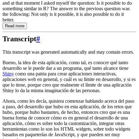
and at that moment I asked myself the question: Is it possible to do
something similar in R? The answer to the previous question was
the following: Not only is it possible, it is also possible to do it
better.
Read more
Transcript
#
This transcript was generated automatically and may contain errors.
Bueno, la idea de esta aplicación, como tal, es conocer qué tanto
desarrollo se le puede dar a un programa,
qué tanto alcance tiene
Shiny
como una patria para crear aplicaciones interactivas,
aplicaciones web en general, y cuál es su límite en desarrollo,
y si es
que lo tiene, porque creo que realmente el límite de una aplicación
Shiny lo da la misma imaginación de las personas.
Ahora, como les decía, quisiera comenzar hablando acerca del paso
a paso,
del desarrollo que hubo en esta aplicación, de los retos que
hubo,
porque hubo bastantes, de hecho, entonces creo que es una
buena forma de conocer cómo es en general el desarrollo de una
aplicación,
cómo es sobre todo la customización, integrar otras
herramientas como lo son los HTML widgets,
sobre todo widgets
basados en paqueterías de JavaScript, y que pueden ser muy